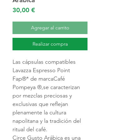
Arabica
Precio
30,00 €
Agregar al carrito
Realizar compra
Las cápsulas compatibles
Lavazza Espresso Point
Fap®* de marca
Café
Pompeya ®,
se caracterizan
por mezclas preciosas y
exclusivas que reflejan
plenamente la cultura
napolitana y la tradición del
ritual del café.
Circe Gusto Arábica es una