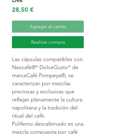
Dek
Precio
28,50 €
Agregar al carrito
Realizar compra
Las cápsulas compatibles con
Nescafè®* DolceGusto* de
marca
Café Pompeya®,
se
caracterizan por mezclas
preciosas y exclusivas que
reflejan plenamente la cultura
napolitana y la tradición del
ritual del café.
Polifemo descafeinado es una
mezcla compuesta por café