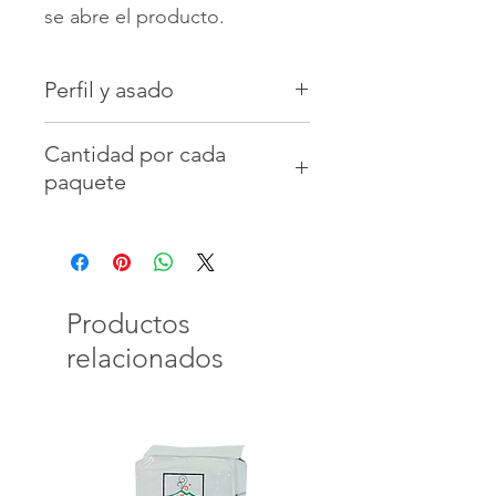
se abre el producto.
Perfil y asado
Vista:
Color crema claro y
Cantidad por cada
dorado
paquete
Oler:
Fragante y delicado
Gusto:
completo y equilibrado
100 Cápsulas envueltas
individualmente
Productos
relacionados