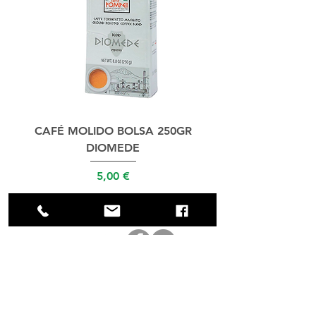
CAFÉ MOLIDO BOLSA 250GR
CAFÉ MOLIDO BOLSA
DIOMEDE
Precio
5,00 €
NÚMERO VERDE
AGENCIA
L & G. Srl
Número de IVA / Código fiscal
iT05908051211