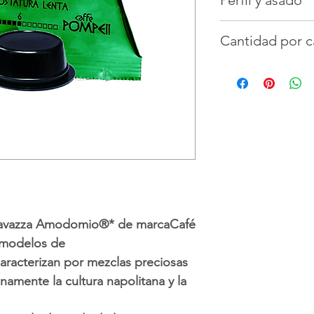
Perfil y asado
Vista:
Golden cre
Cantidad por 
Oler:
Notas floral
Gusto:
Dulce y p
100 cápsulas sin
 Lavazza Amodomio®* de marca
Café
 modelos de
caracterizan por mezclas preciosas
enamente la cultura napolitana y la