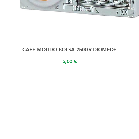
Vista rápida
CAFÉ MOLIDO BOLSA 250GR DIOMEDE
Precio
5,00 €
T05908051211
*Las marcas Nespress
Uno System, Biale
que es un distribu
 (NA) - Italia