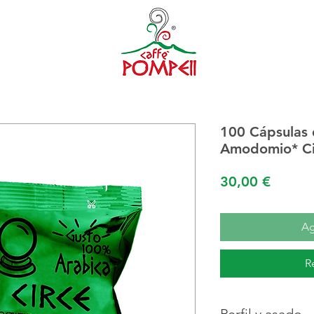
100 Cápsulas 
Amodomio* Ci
Precio
30,00 €
Ag
R