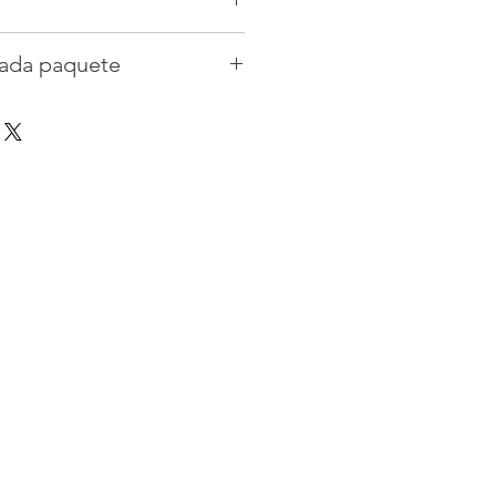
am e color cálido
cada paquete
es y afrutadas
ersistente
gle envuelto