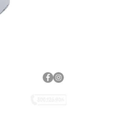
NÚMERO VERDE
o, Lavazza, Dolce Gusto, Caffitaly,
tti no son propiedad de L.& G. Srl
idor no conectado, ni directamente